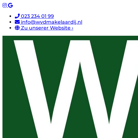
023 234 01 99
info@wvdmakelaardij.nl
Zu unserer Website ›