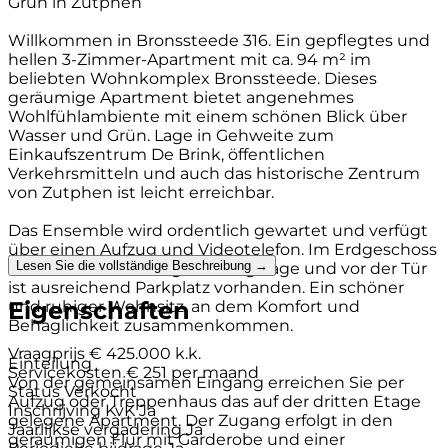
Grün in Zutphen
Willkommen in Bronssteede 316. Ein gepflegtes und
hellen 3-Zimmer-Apartment mit ca. 94 m² im
beliebten Wohnkomplex Bronssteede. Dieses
geräumige Apartment bietet angenehmes
Wohlfühlambiente mit einem schönen Blick über
Wasser und Grün. Lage in Gehweite zum
Einkaufszentrum De Brink, öffentlichen
Verkehrsmitteln und auch das historische Zentrum
von Zutphen ist leicht erreichbar.
Das Ensemble wird ordentlich gewartet und verfügt
über einen Aufzug und Videotelefon. Im Erdgeschoss
Lesen Sie die vollständige Beschreibung →
befindet sich eine eigene Tiefgarage und vor der Tür
ist ausreichend Parkplatz vorhanden. Ein schöner
Eigenschaften
und ruhiger Wohnsitz, an dem Komfort und
Behaglichkeit zusammenkommen.
Vraagprijs
€ 425.000 k.k.
Einteilung
Servicekosten
€ 251 per maand
Von der gemeinsamen Eingang erreichen Sie per
Status
Verkocht
Aufzug oder Treppenhaus das auf der dritten Etage
Inschrijving KvK
Ja
gelegene Apartment. Der Zugang erfolgt in den
Jaarlijkse vergadering
Ja
geräumigen Flur mit Garderobe und einer