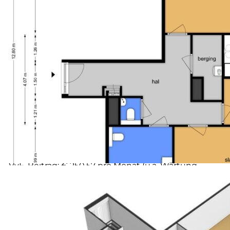
grünen Wohnumgebung. Das Einkaufszentrum De
Brink ist zu Fuß erreichbar und bietet ein
vollständiges Angebot an Geschäften für den
täglichen Einkauf. Auch das Zentrum von Zutphen,
mit seinen gemütlichen Geschäften, Restaurants und
kulturellen Einrichtungen, ist gut erreichbar. Die
Umgebung ist angenehm und übersichtlich, mit
guten Verbindungen und ausreichend Parkplätzen.
Besonderheiten
• Wohnfläche: ca. 93,8 m²
• Energieausweis A
• Kürzlich vollständig gestrichen (September 2025)
von anerkanntem Malerbetrieb
• Wird ohne Bodenverkleidung geliefert - frei nach
eigenem Geschmack einrichtbar
• VvE-Beitrag: € 250,57 pro Monat (u.a. Wartung,
Reinigung gemeinsamer Räume und Versicherung)
• Lift aanwezig
• Selbstabholung im Erdgeschoss
• Grosse Parkplatz vor der Tür
• Abgabe nach Absprache