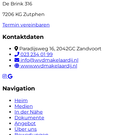
De Brink 316
7206 KG Zutphen
Termin vereinbaren
Kontaktdaten
Paradijsweg 16, 2042GC Zandvoort
023 234 01 99
info@wvdmakelaardij.nl
www.wvdmakelaardij.nl
Navigation
Heim
Medien
In der Nähe
Dokumente
Angebot
Über uns
Bewertungen