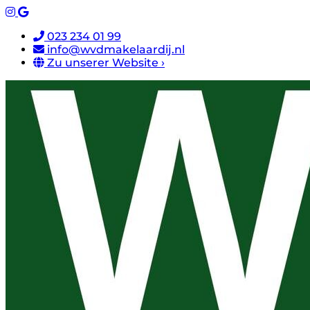
023 234 01 99
info@wvdmakelaardij.nl
Zu unserer Website ›