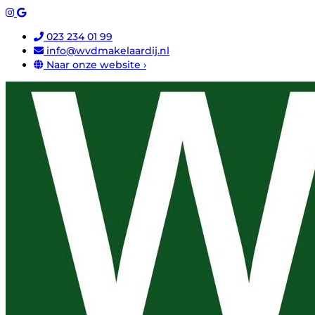
023 234 01 99
info@wvdmakelaardij.nl
Naar onze website ›